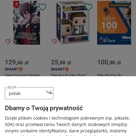
129,
25,
100,
66
zł
00
zł
00
zł
Idea Factory Design
Figurka Funko Pop!
Pęk Kluczy do
Factory Gra Amnesia
Marvel Bruno Mr.
Samodzielności
Grooberson
podopiecznych Funda
język
UKOCHANI
Dbamy o Twoją prywatność
Znajdź organizację bliską Twojemu
Dzięki plikom cookies i technologiom pokrewnym
(np. piksele,
sercu
Zobacz więcej
SDK)
oraz przetwarzaniu Twoich danych osobowych
(między
innymi unikalne identyfikatory, dane przeglądarki)
, możemy
Nie widzisz organizacji, którą chcesz wesprzeć? Daj jej o nas