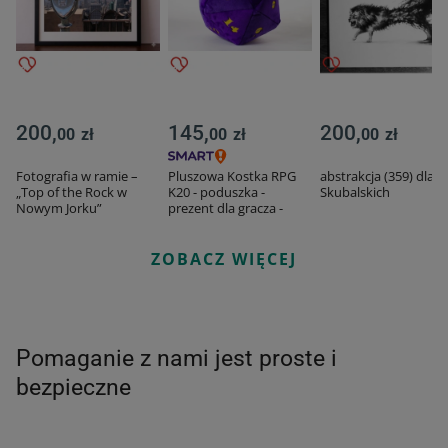
200,
145,
200,
00
zł
00
zł
00
zł
Fotografia w ramie –
Pluszowa Kostka RPG
abstrakcja (359) dla 8
„Top of the Rock w
K20 - poduszka -
Skubalskich
Nowym Jorku”
prezent dla gracza -
Fundacja GraTy
ZOBACZ WIĘCEJ
Pomaganie z nami jest proste i
bezpieczne