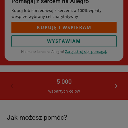
Pomagaj z sercem na Allegro
Kupuj lub sprzedawaj z sercem, a 100% wpłaty
wesprze wybrany cel charytatywny
KUPUJĘ I WSPIERAM
WYSTAWIAM
Zarejestruj się i pomagaj.
Nie masz konta na Allegro?
5 000
wspartych celów
Jak możesz pomóc?