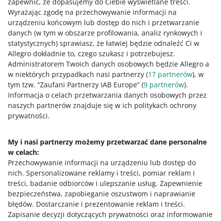
zapewnić, że dopasujemy do Ciebie wyświetlane treści.
znać! A jeśli reprezentujesz organizację, która chce dołączyć –
Wyrażając zgodę na przechowywanie informacji na
sprawdź, od czego zacząć
.
urządzeniu końcowym lub dostęp do nich i przetwarzanie
danych (w tym w obszarze profilowania, analiz rynkowych i
statystycznych) sprawiasz, że łatwiej będzie odnaleźć Ci w
Allegro dokładnie to, czego szukasz i potrzebujesz.
Administratorem Twoich danych osobowych będzie Allegro a
w niektórych przypadkach nasi partnerzy (
17
partnerów
), w
tym tzw. “Zaufani Partnerzy IAB Europe” (
9
partnerów
).
Informacja o celach przetwarzania danych osobowych przez
naszych partnerów znajduje się w ich politykach ochrony
Wielka Orkiestra
Polska Akcja
Stowarzys
prywatności.
Świątecznej Pomocy
Humanitarna
Wiosna
My i nasi partnerzy możemy przetwarzać dane personalne
w celach:
Najczęściej zadawane pytania
Przechowywanie informacji na urządzeniu lub dostęp do
nich
.
Spersonalizowane reklamy i treści, pomiar reklam i
treści, badanie odbiorców i ulepszanie usług
.
Zapewnienie
Czym jest Allegro Charytatywni?
bezpieczeństwa, zapobieganie oszustwom i naprawianie
błędów
.
Dostarczanie i prezentowanie reklam i treści
.
To specjalne miejsce na Allegro, gdzie łączymy zakupy z
Zapisanie decyzji dotyczących prywatności oraz informowanie
pomaganiem. Możesz tu kupować i licytować przedmioty lub