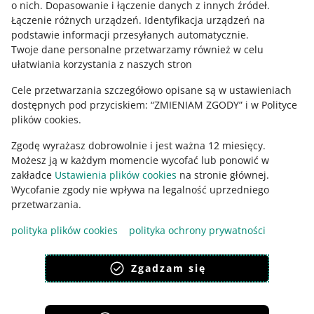
o nich
.
Dopasowanie i łączenie danych z innych źródeł
.
wystawiać własne, aby wspierać zweryfikowane organizacje
Łączenie różnych urządzeń
.
Identyfikacja urządzeń na
charytatywne. 100% kwoty ze sprzedaży przedmiotu trafia na
podstawie informacji przesyłanych automatycznie
.
wybrany cel.
Twoje dane personalne przetwarzamy również w celu
ułatwiania korzystania z naszych stron
Czy Allegro pobiera prowizję od sprzedaży
Cele przetwarzania szczegółowo opisane są w ustawieniach
charytatywnej?
dostępnych pod przyciskiem: “ZMIENIAM ZGODY” i w Polityce
Nie. Nie pobieramy żadnych opłat ani prowizji od sprzedaży
plików cookies.
Jak mogę wystawić przedmiot na cel charytatywny?
w ofertach charytatywnych. Dzięki temu masz pewność, że
cała kwota, którą płacisz za przedmiot, wspiera cel zbiórki
Zgodę wyrażasz dobrowolnie i jest ważna 12 miesięcy.
Wystarczy, że skorzystasz ze specjalnego
formularza
wskazany w ofercie.
Kto może zakładać zbiórki na Allegro Charytatywnie?
Możesz ją w każdym momencie wycofać lub ponowić w
wystawiania ofert charytatywnych
. W formularzu wybierzesz
zakładce
Ustawienia plików cookies
na stronie głównej.
cel zbiórki, który chcesz wesprzeć. Pieniądze ze sprzedaży
Wyłącznie organizacje, które przeszły naszą weryfikację i
Wycofanie zgody nie wpływa na legalność uprzedniego
przedmiotu trafią bezpośrednio na konto organizacji, a do
uzyskały
Masz inne pytania? Skorzystaj z
status Organizacji Charytatywnej
Pomocy Allegro.
. Dbamy o Twoje
przetwarzania.
Ciebie - kwota na pokrycie kosztów dostawy.
zaufanie, dlatego dokładnie sprawdzamy każdą z nich.
polityka plików cookies
polityka ochrony prywatności
Zgadzam się